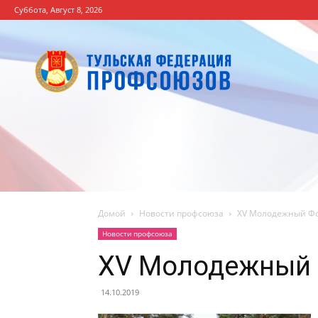
Суббота, Август 8, 2026
Тульская
Федерация
профсоюзов
Домой
Новости профсоюза
XV Молодежный Ф
Новости профсоюза
XV Молодежный
14.10.2019