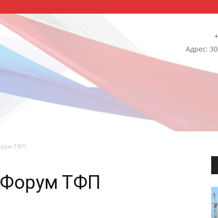
+
Адрес: 30
орум ТФП
 Форум ТФП