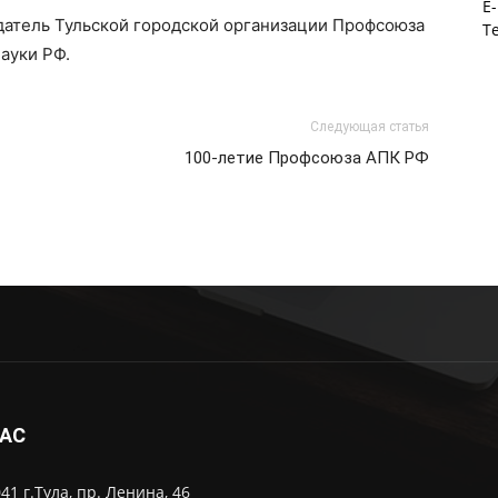
E-
атель Тульской городской организации Профсоюза
Те
ауки РФ.
Следующая статья
100-летие Профсоюза АПК РФ
НАС
41 г.Тула, пр. Ленина, 46