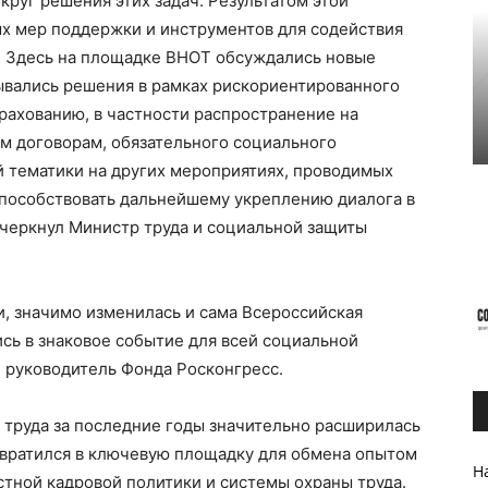
круг решения этих задач. Результатом этой
ых мер поддержки и инструментов для содействия
й. Здесь на площадке ВНОТ обсуждались новые
ывались решения в рамках рискориентированного
рахованию, в частности распространение на
м договорам, обязательного социального
й тематики на других мероприятиях, проводимых
способствовать дальнейшему укреплению диалога в
дчеркнул Министр труда и социальной защиты
и, значимо изменилась и сама Всероссийская
сь в знаковое событие для всей социальной
и руководитель Фонда Росконгресс.
 труда за последние годы значительно расширилась
евратился в ключевую площадку для обмена опытом
На
тной кадровой политики и системы охраны труда.