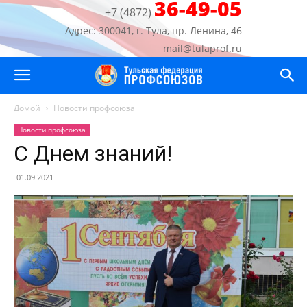
36-49-05
+7 (4872)
Адрес: 300041, г. Тула, пр. Ленина, 46
mail@tulaprof.ru
Домой
Новости профсоюза
Новости профсоюза
С Днем знаний!
01.09.2021