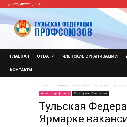
Суббота, Август 8, 2026
Тульская
Федерация
профсоюзов
ГЛАВНАЯ
О НАС
ЧЛЕНСКИЕ ОРГАНИЗАЦИИ
КОНТАКТЫ
Домой
Новости профсоюза
Тульская Федерац
Новости профсоюза
Последние обновления
Тульская Федер
Ярмарке ваканс